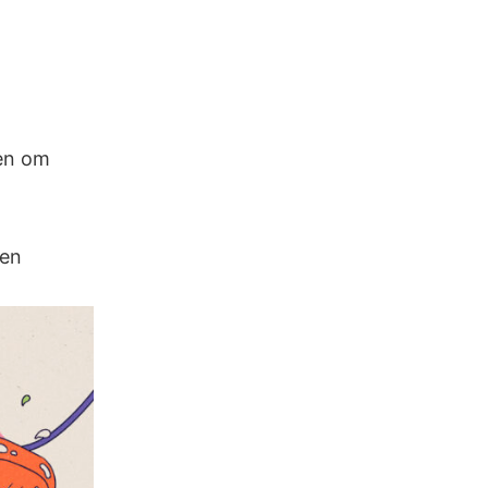
 en om
den