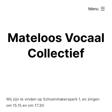
Ga
uitgevouwe
Menu
naar
de
inhoud
Mateloos Vocaal
Collectief
Wij zijn te vinden op Schoenmakersperk 1, en zingen
om 15.15 en om 17.30