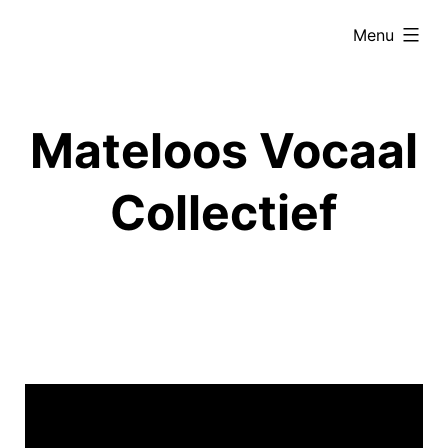
Ga
uitgevouwe
Menu
naar
de
inhoud
Mateloos Vocaal
Collectief